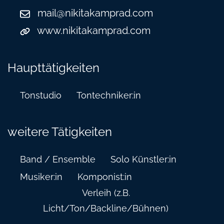
mail@nikitakamprad.com
www.nikitakamprad.com
Haupttätigkeiten
Tonstudio
Tontechniker:in
weitere Tätigkeiten
Band / Ensemble
Solo Künstler:in
Musiker:in
Komponist:in
Verleih (z.B.
Licht/Ton/Backline/Bühnen)