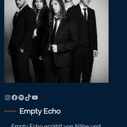
Instagram
Facebook
Spotify
TikTok
YouTube
Empty Echo
Empty Echo erzählt von Nähe und