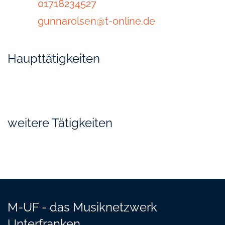
01718234527
gunnarolsen@t-online.de
Haupttätigkeiten
Band / Ensemble
Musiker:in
weitere Tätigkeiten
Musikschule
Musikunterricht (privat)
M-UF - das Musiknetzwerk
Unterfranken