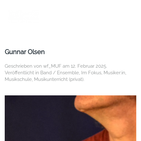
Zum Hauptinhalt springen
Gunnar Olsen
Geschrieben von
wf_MUF
am
12. Februar 2025
.
Veröffentlicht in
Band / Ensemble
,
Im Fokus
,
Musiker:in
,
Musikschule
,
Musikunterricht (privat)
.